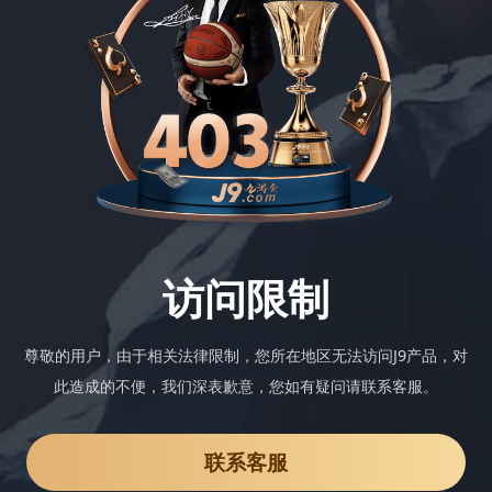
访问限制
尊敬的用户，由于相关法律限制，您所在地区无法访问J9产品，对
此造成的不便，我们深表歉意，您如有疑问请联系客服。
联系客服