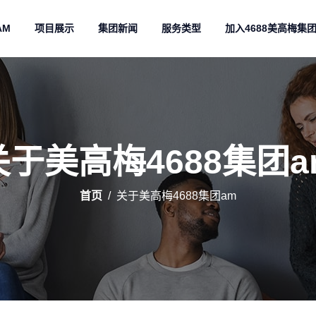
AM
项目展示
集团新闻
服务类型
加入4688美高梅集
关于美高梅4688集团a
首页
关于美高梅4688集团am