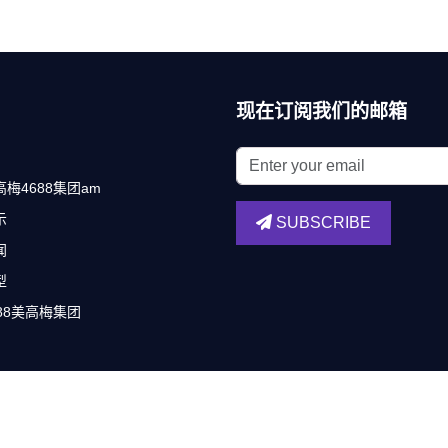
现在订阅我们的邮箱
梅4688集团am
示
SUBSCRIBE
闻
型
88美高梅集团
Copyright ©
美高梅mgm官网
.