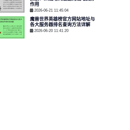
作用
2026-06-21 11:45:04
魔兽世界英雄榜官方网站地址与
各大服务器排名查询方法详解
2026-06-20 11:41:20