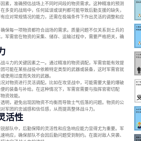
等因素，准确预估战场上不同时间段的物资需求。这种精准的预测
。在多变的战局中，任何延误或误判都可能导致后勤支援的缺失，
要有应对常规情况的能力，还需在极端条件下作出灵活的调整和应
，确保每一项物资都符合战场的需求。质量问题不仅关系到士兵的
此，军需官在物资的采集、储存、运输过程中，需要严格把关，确
力
高战斗力的关键因素之一。通过精准的物资调配，军需官能有效提
士团可能在某些战役中依赖特定类型的武器或装备，这时军需官就
坏或使用过度而失效的武器。
战况对物资进行灵活调配。比如在攻坚战中，可能需要大量的爆破
轻便的装备与补给。在这种情况下，军需官需要与指挥官密切配
挥物资效能。
与透明，避免出现因物资不均衡而导致士气低落的问题。物资的公
们对军团的忠诚感和信任感，从而提高整体战斗力。
灵活性
精锐部队中，后勤保障的灵活性和应急响应能力显得尤为重要。军
迅速响应，确保部队不会因后勤问题受到制约。在面对敌人突袭、