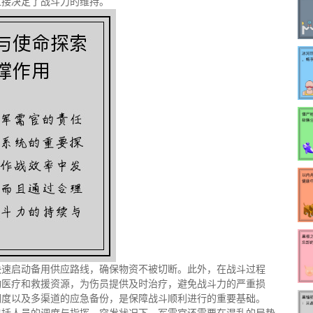
直接决定了战斗力的维持。
快速启动备用供应路线，确保物资不被切断。此外，在战斗过程
动医疗和救援资源，为伤员提供及时治疗，避免战斗力的严重损
调度以及多渠道的应急备份，是保障战斗顺利进行的重要基础。