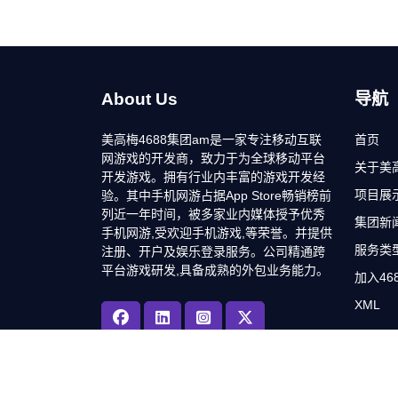
About Us
导航
美高梅4688集团am是一家专注移动互联
首页
网游戏的开发商，致力于为全球移动平台
关于美高
开发游戏。拥有行业内丰富的游戏开发经
项目展
验。其中手机网游占据App Store畅销榜前
列近一年时间，被多家业内媒体授予优秀
集团新
手机网游,受欢迎手机游戏,等荣誉。并提供
服务类
注册、开户及娱乐登录服务。公司精通跨
平台游戏研发,具备成熟的外包业务能力。
加入46
XML