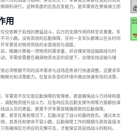
包括人员的调度与指挥。突发状况下，军需官还需要在混乱的局势
能够顺利进行。这种高度的应急应变能力，是军需官在黑锋骑士团
作用
不仅仅依赖于前线的勇猛战斗，后方的支撑作用同样至关重要。军
位不可小觑。没有高效的后勤保障，任何一支军队都难以在长时间
不开军需官对物资供给的全盘规划与调度。
斗前，精确计算每一项物资的需求量，并合理安排运输路线与时
移动，军需官需要在确保物资充足的前提下，合理安排运输与储
需官必须根据不同的战术需求与战场态势进行快速调整。这要求军
战略眼光和决策能力，在复杂多变的环境中做出快速有效的决策，
到，军需官不仅仅是后勤保障的管理者，更是确保战斗力持续和提
给、调配物资提升战斗力、应急响应及后勤支撑作用等方面都扮演
前线战斗员的勇猛，更离不开军需官精确周密的后勤保障。
重要，甚至在某些情况下，后勤决定了战斗的最终胜负。通过本文
作用，其责任和使命不容小觑，后勤保障工作的精细与高效直接决
，只有确保后方供应的无懈可击，才能保证其前线战斗的胜利。