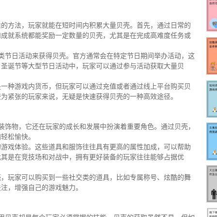
适的方法，玩家就能在短时间内积累大量贝壳。首先，通过日常的
和成就系统都能奖励一定数量的贝壳，尤其是在完成高难度任务或
类节日活动来获得贝壳。官方通常会在特定节日期间举办活动，这
、圣诞节等大型节日活动中，玩家可以通过参与活动获取大量贝
是一种游戏内货币，但玩家可以通过充值或者通过线上平台购买贝
较为紧张的玩家来说，无疑是快速获得贝壳的一种高效途径。
装饰物，它还在玩家的成长和发展中扮演着重要角色。通过贝壳，
加轻松愉快。
的游戏体验。这些道具和服饰往往具有更高的属性加成，可以帮助
尤其是在竞技场和对战中，拥有更好装备的玩家往往能够占据优
壳，玩家可以购买到一些社交类的道具，比如专属称号、炫酷的舞
关注，增强自己的游戏魅力。