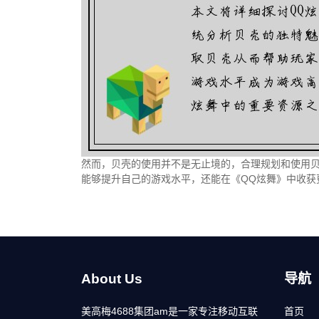
然而，贝壳的使用并不是无止境的，合理规划和使用
能够提升自己的游戏水平，还能在《QQ炫舞》中收获
About Us
导航
美高梅4688集团am是一家专注移动互联
首页