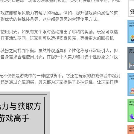
用贝壳却是每个玩家必须掌握的技能。贝壳的获取虽然不易，但如
游戏技能和角色能力有帮助的物品。例如，提升游戏角色属性的道
获得优势的特殊装备等，这些都是贝壳的合理使用方式。
时使用贝壳。如果有某个限时活动推出了珍稀的奖励，玩家可以选
。在非活动期间，玩家则可以选择积累贝壳，等待更大的回报机
化装扮之间找到平衡。虽然外观道具和个性化称号非常吸引人，但
据自身需求合理使用贝壳，在提升个人实力和打造个性形象之间找
壳不仅仅是游戏中的一种虚拟货币，它还在玩家的游戏体验中起到
，还是通过充值购买，贝壳都为玩家提供了多种途径，让玩家在游