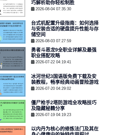
巧解析助你轻松制胜
2026-08-04 07:35:30
台式机配置升级指南：如何选择
与安装合适的硬盘提升性能与存
储空间
2026-08-03 07:27:59
勇者斗恶龙9全职业详解及最强
职业搭配攻略
2026-07-22 04:19:41
冰河世纪3国语版免费下载及安
装教程，畅享经典动画冒险游戏
2026-07-20 04:29:02
僵尸枪手2塔防游戏全攻略技巧
及隐藏秘籍分享
2026-07-19 04:19:23
以内丹为核心的修炼法门及其在
身心健康中的独特作用探讨