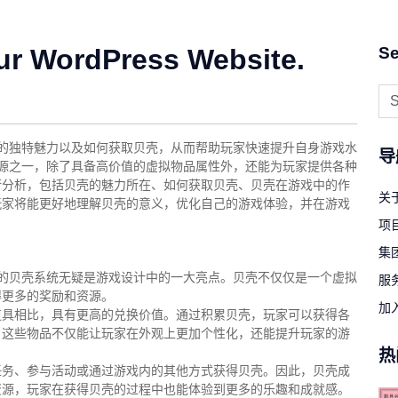
ur WordPress Website.
Se
的独特魅力以及如何获取贝壳，从而帮助玩家快速提升自身游戏水
导
源之一，除了具备高价值的虚拟物品属性外，还能为玩家提供各种
行分析，包括贝壳的魅力所在、如何获取贝壳、贝壳在游戏中的作
关
玩家将能更好地理解贝壳的意义，优化自己的游戏体验，并在游戏
项
集
的贝壳系统无疑是游戏设计中的一大亮点。贝壳不仅仅是一个虚拟
服
得更多的奖励和资源。
加
道具相比，具有更高的兑换价值。通过积累贝壳，玩家可以获得各
。这些物品不仅能让玩家在外观上更加个性化，还能提升玩家的游
热
任务、参与活动或通过游戏内的其他方式获得贝壳。因此，贝壳成
资源，玩家在获得贝壳的过程中也能体验到更多的乐趣和成就感。