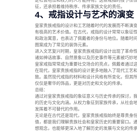
定社会地位和权力的人才能持有。这些戒指的授予往
征，还承担着维持秩序、传承家族文化的责任。
4、戒指设计与艺术的演变
皇家贵族戒指的设计和工艺随着时代的发展而不断演
有极高的艺术价值。在古代，戒指的设计常常以象征
和政治寓意，也表达了佩戴者的身份与地位。随着时
图案成为了常见的装饰元素。
进入文艺复兴时期，皇家贵族戒指的设计出现了革命
诸如神话故事、自然景象以及历史事件等元素被巧妙
皇家戒指常常成为重要社交场合的亮点，佩戴者通过
在现代，皇家贵族戒指的设计更多地融入了现代工艺
致。虽然现代戒指的材料和设计风格有所变化，但其
仅仅是奢华的饰品，更是对历史和文化的传承。
总结：
通过对皇家贵族戒指的象征意义与历史传承的探讨，
的历史与文化内涵。从权力象征到家族传承，从社会
发挥着不可替代的作用。
无论是在古代还是现代，皇家贵族戒指始终是尊贵身
值，都是我们理解贵族社会和皇家历史的重要窗口。
想观念，也能够更深入地了解历史的发展与文化的传