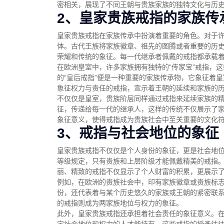
密相关，展现了不同王朝与贵族家族的独特文化与历
2、皇家贵族戒指的家族传
皇家贵族戒指在家族传承中扮演着重要的角色。对于
体。古代王族将家族徽章、祖先的图腾或者重要的历
荣耀和传统的象征。每一代继承者佩戴的戒指都承载
在欧洲皇室中，许多家族拥有独特的“传家宝”戒指，
的“皇后戒指”便是一种重要的家族传承物，它象征着
象征权力与责任的戒指，宣示着王朝的延续和家族的
不仅仅是皇室，贵族阶层同样通过戒指来延续家族的
征，传递给每一代的继承人，这样的传统不仅展示了
象征意义，使得戒指成为贵族社会中至关重要的文化
3、戒指与社会地位的象征
皇家贵族戒指不仅仅是个人身份的象征，更是社会地
等级规定，只有贵族和上层阶级才能佩戴精美的戒指
丽、精致的戒指不仅显示了个人财富的积累，更展示
例如，在欧洲的贵族社会中，印有家族徽章或贵族标
份，还代表着与某个历史悠久的家族或王朝的紧密联
的戒指则成为两家族地位与权力的象征。
此外，皇家贵族戒指还承担着社会责任的象征意义。