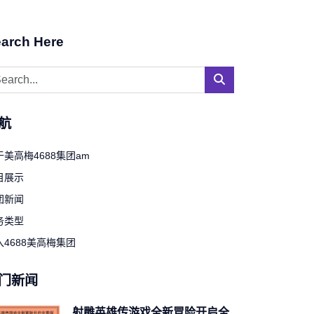
arch Here
航
于美高梅4688集团am
目展示
团新闻
务类型
入4688美高梅集团
门新闻
射雕英雄传游戏全新冒险开启全