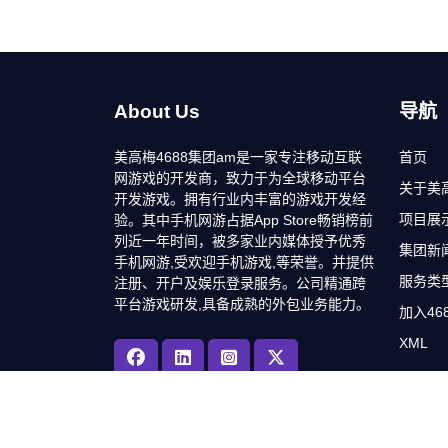
About Us
导航
美高梅4688集团am是一家专注移动互联
首页
网游戏的开发商，致力于为全球移动平台
关于美高
开发游戏。拥有行业内丰富的游戏开发经
项目展
验。其中手机网游占据App Store畅销榜前
列近一年时间，被多家业内媒体授予优秀
集团新
手机网游,受欢迎手机游戏,等荣誉。并提供
服务类
注册、开户及娱乐登录服务。公司精通跨
平台游戏研发,具备成熟的外包业务能力。
加入46
XML