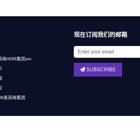
现在订阅我们的邮箱
梅4688集团am
示
SUBSCRIBE
闻
型
88美高梅集团
Copyright ©
美高梅mgm官网
.