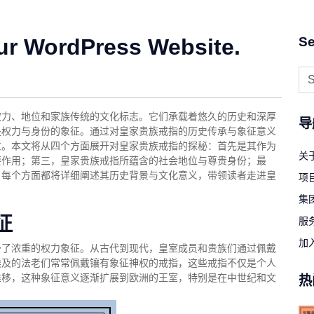
ur WordPress Website.
Se
权力、地位和家族传统的文化标志。它们承载着悠久的历史和深厚
导
是权力与身份的象征。通过对皇家贵族戒指的历史传承与象征意义
意。本文将从四个方面展开对皇家贵族戒指的探秘：首先是其作为
关
要作用；第三，皇家贵族戒指所蕴含的社会地位与尊贵身份；最
。每个方面都将详细阐述其历史背景与文化意义，带领读者走进皇
项
集
征
服
加
予了浓重的权力象征。从古代到现代，皇室成员和贵族们通过佩戴
埃及的法老们常常佩戴镶有象征神权的戒指，这些戒指不仅是个人
推移，这种象征意义逐渐扩展到欧洲的王室，特别是在中世纪和文
热