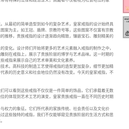
往带有特殊的法律和政治含义，佩戴者不仅被视为社会地位的象
变。从最初的简单造型到如今的复杂艺术，皇家戒指的设计始终具
性图案为主，如王冠、盾牌、宗教符号等，这些图案不仅富有宗教
间的推移，贵族戒指的设计逐渐趋向精致，镶嵌宝石、雕刻精美的
性的变化。设计师们开始将更多的艺术元素融入戒指的制作之中，
地雕刻在戒指上，展示了贵族阶层的博学与艺术品味。这一时期的
这些戒指来展示自己的艺术审美和文化素养。
和技术。高科技的制造工艺使得戒指的造型更加复杂，细节更加精
所代表的历史意义和社会地位仍然没有改变。今天的皇家戒指，不
我们可以看到这些戒指不仅仅是一件简单的饰品，它们承载着无数
地位的体现到艺术工艺的演变，皇家贵族戒指一直在不同历史时期
份与权力的象征。它们所代表的家族传统、社会责任以及文化价
通过这些独特的戒指，我们不仅能够窥见贵族阶层的生活方式和思
承。