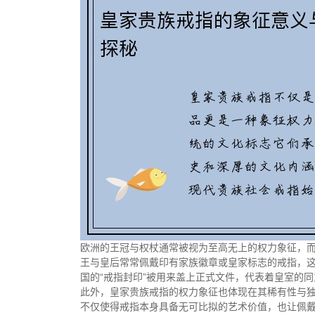
欧洲的王冠与权杖通常被视为至高无上的权力象征，
王与皇后常常佩戴印有家族徽章或皇家标志的戒指，
国的“戒指封印”被用来盖上正式文件，代表着皇室的
此外，皇家贵族戒指的权力象征也体现在其稀有性与
不仅使得戒指本身具备无可比拟的艺术价值，也让佩