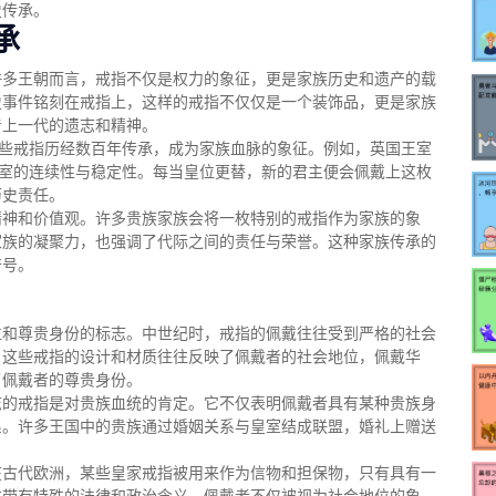
史传承。
承
许多王朝而言，戒指不仅是权力的象征，更是家族历史和遗产的载
史事件铭刻在戒指上，这样的戒指不仅仅是一个装饰品，更是家族
着上一代的遗志和精神。
这些戒指历经数百年传承，成为家族血脉的象征。例如，英国王室
皇室的连续性与稳定性。每当皇位更替，新的君主便会佩戴上这枚
历史责任。
精神和价值观。许多贵族家族会将一枚特别的戒指作为家族的象
家族的凝聚力，也强调了代际之间的责任与荣誉。这种家族传承的
符号。
位和尊贵身份的标志。中世纪时，戒指的佩戴往往受到严格的社会
。这些戒指的设计和材质往往反映了佩戴者的社会地位，佩戴华
了佩戴者的尊贵身份。
志的戒指是对贵族血统的肯定。它不仅表明佩戴者具有某种贵族身
系。许多王国中的贵族通过婚姻关系与皇室结成联盟，婚礼上赠送
在古代欧洲，某些皇家戒指被用来作为信物和担保物，只有具有一