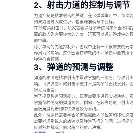
2、射击力道的控制与调节
力道控制是精准射击的关键。在《弹弹堂》中，每次
如果力道过大或过小，也很难准确命中目标。
在20度角射击时，玩家需要通过不断练习来体会不同
离的敌人则需要较大的力度。玩家可以通过游戏中的
命中率。
除了单纯的力道控制外，游戏中还有一个很重要的元
作用力的影响。这个因素在游戏的不同场景中会有所
弹道符合预期。
3、弹道的预测与调整
弹道的预测是精准射击中最难掌握的一部分。每次射
响。《弹弹堂》的射击系统并不是简单的直线发射，
得尤为重要。
为了提高弹道预测能力，玩家需要多进行实战演练，
掌握每种情况的弹道规律。例如，在较高角度下射击
而低角度射击则往往弹道较为直线。
此外，玩家还需要学会如何根据敌人的位置和移动速
需要考虑到敌人的轨迹以及弹道飞行的时间，进行提
应对各种战况，做出精准的射击决策。