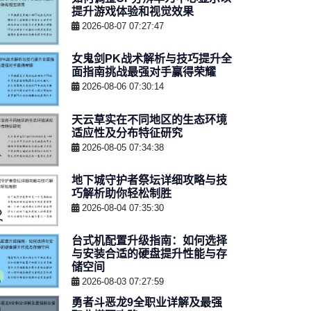
提升游戏体验和视觉效果
2026-08-07 07:27:47
女鬼剑PK战术解析与技巧提升全
面指南挑战最强对手赢得荣耀
2026-08-06 07:30:14
天云草实在不同地区的生态环境
适应性及分布特征研究
2026-08-05 07:34:38
地下城守护者祭坛详细攻略与技
巧解析助你轻松制胜
2026-08-04 07:35:30
台式机配置升级指南：如何选择
与安装合适的硬盘提升性能与存
储空间
2026-08-03 07:27:59
勇者斗恶龙9全职业详解及最强