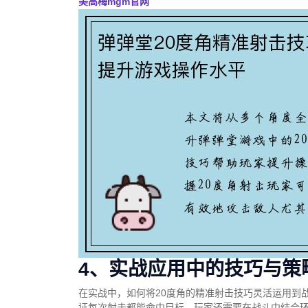
美高梅mgm官网
4、实战应用中的技巧与策
在实战中，如何将20度角的精准射击技巧灵活运用到
证每次射击都能命中目标，玩家还需要在战斗中结合