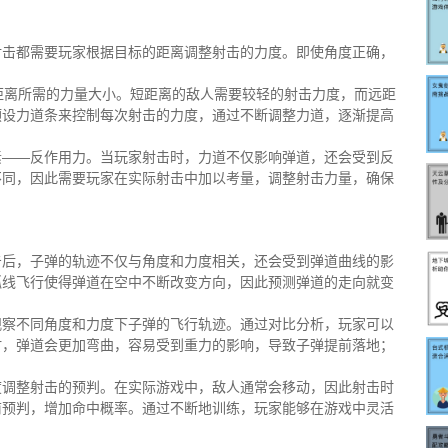
射击都需要玩家根据目标的距离调整射击的力度。即使角度正确，
距离所需的力量大小。短距离的敌人需要较轻的射击力度，而远距
预设力道条来控制每次射击的力度，通过不断调整力道，逐渐提高
素——反作用力。当玩家射击时，力道不仅影响弹道，还会受到反
不同，因此需要玩家在实际射击中加以考量，调整射击力量，确保
击后，子弹的轨迹不仅与角度和力度相关，还会受到弹道曲线的影
弧线飞行使得弹道在空中不断改变方向，因此预测弹道的走向就变
观察不同角度和力度下子弹的飞行轨迹。通过对比分析，玩家可以
时，弹道会更加弯曲，容易受到重力的影响，导致子弹提前落地；
度调整射击的预判。在实际游戏中，敌人通常会移动，因此射击时
前预判，增加命中概率。通过不断地训练，玩家能够在游戏中灵活