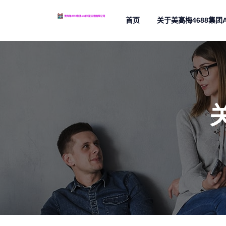
首页
关于美高梅4688集团