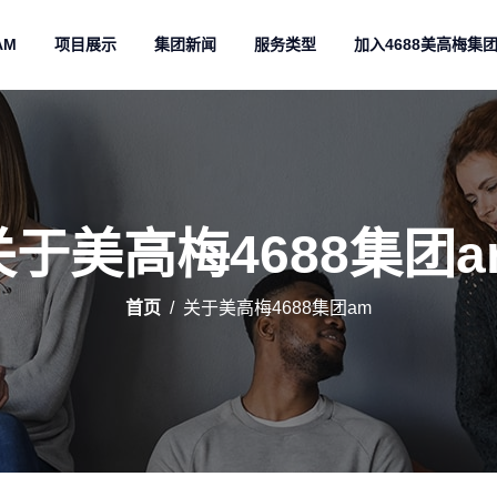
AM
项目展示
集团新闻
服务类型
加入4688美高梅集
关于美高梅4688集团a
首页
关于美高梅4688集团am