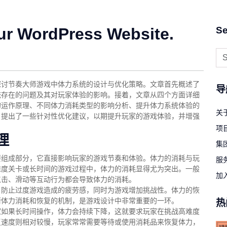
ur WordPress Website.
Se
探讨节奏大师游戏中体力系统的设计与优化策略。文章首先概述了
导
统存在的问题及其对玩家体验的影响。接着，文章从四个方面详细
的运作原理、不同体力消耗类型的影响分析、提升体力系统体验的
关
，提出了一些针对性优化建议，以期提升玩家的游戏体验，并增强
项
理
集
要组成部分，它直接影响玩家的游戏节奏和体验。体力的消耗与玩
服
难度关卡或长时间的游戏过程中，体力的消耗显得尤为突出。一般
加
点击、滑动等互动行为都会导致体力的消耗。
，防止过度游戏造成的疲劳感，同时为游戏增加挑战性。体力的恢
衡体力消耗和恢复的机制，是游戏设计中非常重要的一环。
热
家如果长时间操作，体力会持续下降，这就要求玩家在挑战高难度
复速度则相对较慢，玩家常常需要等待或使用消耗品来恢复体力，