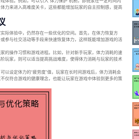
戏体验。例如，可以引入“体力保护”机制，即玩家在一定时间内
累体力来进入高难度关卡，这些都能增加玩家的自主控制感，提高
议
家实际体验中，仍然存在一些优化的空间。首先，在体力恢复方
告或参与社交活动等手段来快速恢复体力，这样既能增加游戏的活
玩家的操作习惯和游戏进程。比如，针对新手玩家，体力消耗的速
高阶玩家，则可以适当提高挑战难度，使得体力消耗与玩家的技术
可以设定体力的“疲劳度”值，玩家在长时间游戏后，体力消耗会
这不仅符合游戏的健康理念，也能让玩家在游戏中体验到更多的策