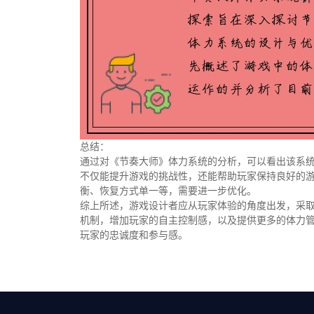
总结：
通过对《节奏大师》体力系统的分析，可以看出该系
不仅能提升游戏的挑战性，还能帮助玩家保持良好的
衡、恢复方式单一等，需要进一步优化。
综上所述，游戏设计者应从玩家体验的角度出发，采
机制，增加玩家的自主控制感，以及提供更多的体力
玩家的忠诚度和参与感。