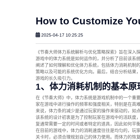
How to Customize Yo
2025-04-17 10:25:25
《节奏大师体力系统解析与优化策略探索》旨在深入
游戏中的体力系统是如何运作的，并分析了目前该系
阐述了如何理解和优化体力系统，包括体力消耗机制
策略以及可能的系统优化方向。最后，结合分析结果
游戏的长久吸引力。
1、体力消耗机制的基本原
在《节奏大师》中，体力系统是游戏机制中的一个重
家在游戏中进行操作的频率和强度相关，特别是在高
来说，体力条的减少是通过玩家的操作来驱动的，如
该系统的设计初衷是为了控制玩家在游戏中的活跃度
复通常需要一定的时间或者特定的道具，因此如何平
在目前的游戏中，体力的消耗速度往往是均匀的，玩
关卡时，必须合理规划自己的体力使用。而体力的恢