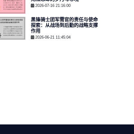
2026-07-16 21:16:00
黑锋骑士团军需官的责任与使命
探索：从战场到后勤的战略支撑
作用
2026-06-21 11:45:04