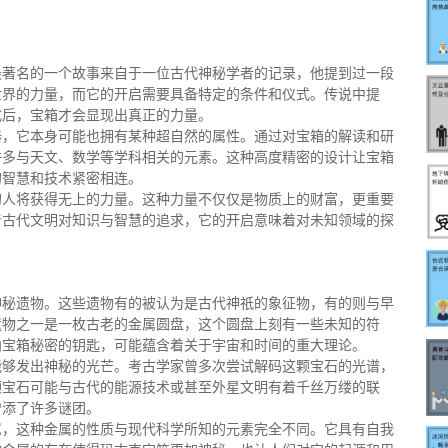
最著名的一个故事来自于一位古代神秘学者的记录，他提到过一段
世界的力量，而它的开启需要具备特定的条件和仪式。传说中提
式后，宝箱才会显现出真正的力量。
器，它本身可能也拥有某种超自然的属性。通过对宝箱的解读和研
许多与天文、数学等学科相关的元素。这种高度精密的设计让宝箱
的智慧和技术紧密相连。
的人将获得无上的力量。这种力量不仅仅是物质上的财富，更重要
着古代文明对知识与智慧的追求，它的开启意味着对未知领域的探
神秘遗物。这些遗物有的被认为是古代神祇的象征物，有的则与早
遗物之一是一枚古老的金属圆盘，这个圆盘上刻有一些未知的符
向宝箱秘密的钥匙，可能蕴含着关于宇宙和时间的重大理论。
能够发出神秘的光芒。考古学家曾多次尝试解码这颗宝石的光谱，
颗宝石可能与古代的能源技术或甚至外星文明有着千丝万缕的联
增添了许多谜团。
属，这种金属的性质与现代科学所知的元素完全不同。它具有自我