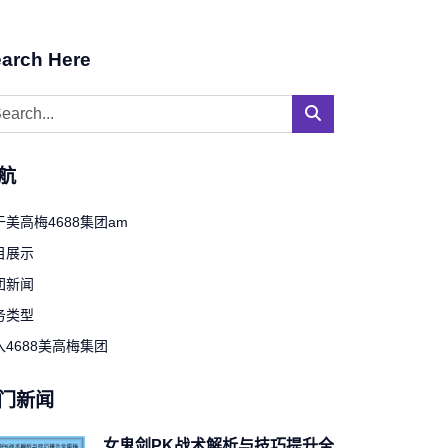
arch Here
航
于美高梅4688集团am
目展示
团新闻
务类型
入4688美高梅集团
门新闻
女鬼剑PK战术解析与技巧提升全