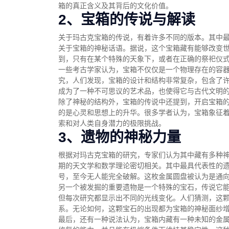
箱的真正含义及其背后的文化价值。
2、宝箱的传说与解读
关于玛古克宝箱的传说，有着许多不同的版本。其中
关于宝箱的神秘话语。据说，这个宝箱藏有能够改变
到，只有在某个特殊的天象下，或者在正确的祭祀仪
一些考古学家认为，宝箱不仅仅是一个物理存在的容
究，人们发现，宝箱的设计和结构非常复杂，包含了
成为了一种不可思议的艺术品，也使得它与古代文明
除了神秘的结构外，宝箱的传说中还提到，开启宝箱
的是心灵和思想上的升华。很多学者认为，宝箱象征
索和对人类自身潜力的极限挑战。
3、遗物的神秘力量
根据对玛古克宝箱的研究，专家们认为其中藏有多种
期的天文学和数学理论密切相关。其中最具代表性的
号，至今无人能完全破解。这枚金属圆盘被认为是通
另一个被发掘的重要遗物是一个特殊的宝石，传说它
但每次研究都显示出不同的光线变化。人们猜测，这
系。无论如何，这颗宝石的出现都为宝箱的神秘面纱
最后，还有一种说法认为，宝箱内藏有一种未知的金