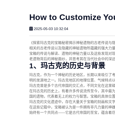
How to Customize Yo
2025-05-03 10:32:04
《探索玛古克的宝箱秘密揭示神秘遗物的古老传说与
相关的古老传说以及隐藏的神秘遗物所蕴藏的强大力
宝箱的传说与解读、遗物的神秘力量以及这些发现对
老遗物背后的神秘面纱，并思考其在当代社会中的深
1、玛古克的历史与背景
玛古克，作为一个神秘的历史地区，长期以来吸引了
明的发源地之一。玛古克地区的地理位置、气候特点
玛古克曾是多个古代帝国的交汇点，不同文化在这里
在玛古克的历史上，有着许多传说流传至今，其中最
国的遗物，代表着无上的权力与智慧。宝箱的具体位
玛古克的文化遗迹中，存在大量关于宝箱的刻画和文
在这些记载中，宝箱被认为是一件拥有非凡力量的神
始终有一个共同点——它是古代帝国的至宝，蕴含着