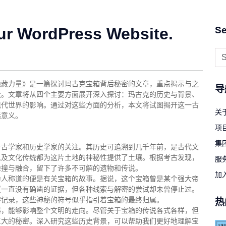
ur WordPress Website.
Se
隐藏力量》是一篇探讨玛古克宝箱背后秘密的文章，重点揭示与之
导
量。文章将从四个主要方面展开深入探讨：玛古克的历史与背景、
现代世界的影响。通过对这些方面的分析，本文将试图揭开这一古
关
远意义。
项
集
考古学家和历史学家的关注。其历史可追溯到几千年前，是古代文
以及文化传统都为这片土地的神秘性提供了土壤。根据考古发现，
服
碰撞与融合，留下了许多不可解的遗物和传说。
加
为人称道的便是有关宝箱的故事。据说，这个宝箱曾是某个强大帝
置一直没有确凿的证据，但各种线索与解密的尝试却未曾停止过。
字记录，这些神秘的符号似乎指引着宝箱的最终归属。
热
器，能够影响整个文明的走向。尽管关于宝箱的传说各式各样，但
巨大的秘密。深入研究这些历史背景，可以帮助我们更好地理解宝