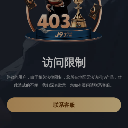
访问限制
尊敬的用户，由于相关法律限制，您所在地区无法访问J9产品，对
此造成的不便，我们深表歉意，您如有疑问请联系客服。
联系客服