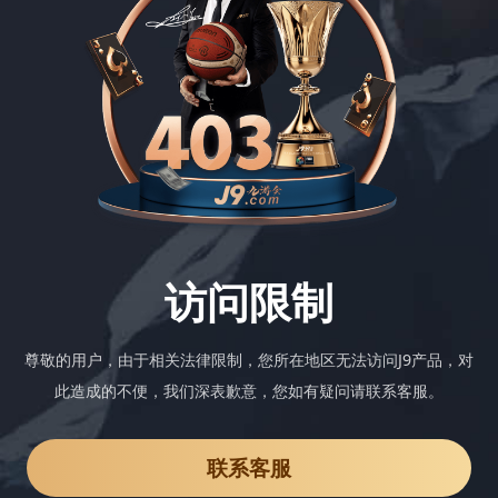
访问限制
尊敬的用户，由于相关法律限制，您所在地区无法访问J9产品，对
此造成的不便，我们深表歉意，您如有疑问请联系客服。
联系客服